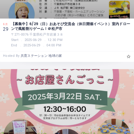
【募集中】6/29（日）おあそび交流会（休日開催イベント）室内ドロー
6月
ンで風船割りゲーム！＠松戸市
29
〒271-0076 千葉県松戸市岩瀬３８
Start
2025-06-29
12:30 PM
End
2025-06-29
04:00 PM
Hosted By
共育ステーション 地球の家