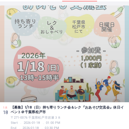
【募集】1/18（日）持ち寄りランチ会＆レク『おあそび交流会』休日イ
1月
ベント＠千葉県松戸市
18
〒271-0076 千葉県松戸市岩瀬３８
Start
2026-01-18
01:00 PM
End
2026-01-18
03:30 PM