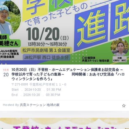
10月20日（日）不登校・ホームエデュケーション保護者お話交流会 ～
10月
学校以外で育った子どもの進路～ 同時開催：おあそび交流会『ハロ
20
ウィンランタンを作ろう』
〒271-0091 千葉県松戸市本町１１−６
Start
2024-10-20
01:30 PM
End
2024-10-20
03:30 PM
Hosted By
共育ステーション 地球の家