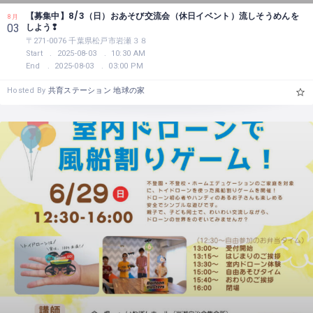
【募集中】8/3（日）おあそび交流会（休日イベント）流しそうめんを
8月
しよう❢
03
〒271-0076 千葉県松戸市岩瀬３８
Start
2025-08-03
10:30 AM
End
2025-08-03
03:00 PM
Hosted By
共育ステーション 地球の家