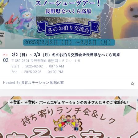
2/2（日）～ 2/3（月）冬のお泊り交流会＠長野県なべくら高原
2月
02
〒389-2601 長野県飯山市照岡１５７１−１５
Start
2025-02-02
08:15 AM
End
2025-02-03
04:00 PM
Hosted By
共育ステーション 地球の家