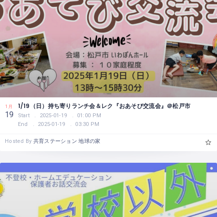
1/19（日）持ち寄りランチ会＆レク『おあそび交流会』＠松戸市
1月
19
Start
2025-01-19
01:00 PM
End
2025-01-19
03:30 PM
Hosted By
共育ステーション 地球の家