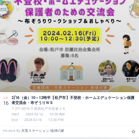
2/16（金）10～12時半【松戸市】不登校・ホームエデュケーション保護
2月
者交流会・布ぞうりＷＳ
16
〒271-0076 千葉県松戸市岩瀬３８
Start
2024-02-16
10:00 AM
End
2024-02-16
12:30 PM
Hosted By
共育ステーション 地球の家