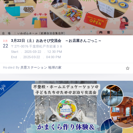
3月22日（土）おあそび交流会 ～お店屋さんごっこ～
3月
22
〒271-0076 千葉県松戸市岩瀬３８
Start
2025-03-22
12:30 PM
End
2025-03-22
04:00 PM
Hosted By
共育ステーション 地球の家