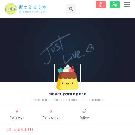
clover.yamagata
There is no information about this customer
0
0
Follower
Following
Follow
とまり木 (1)