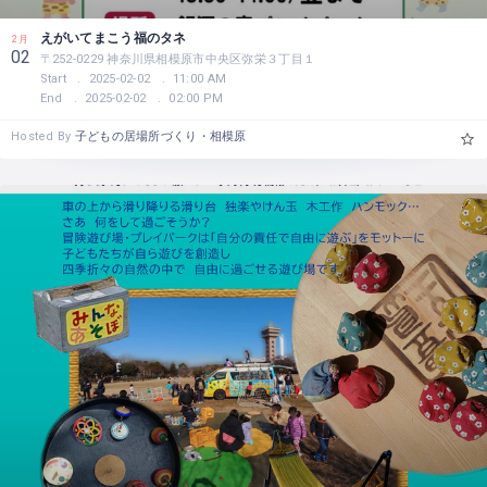
えがいてまこう福のタネ
2月
02
〒252-0229 神奈川県相模原市中央区弥栄３丁目１
Start
2025-02-02
11:00 AM
End
2025-02-02
02:00 PM
Hosted By
子どもの居場所づくり・相模原