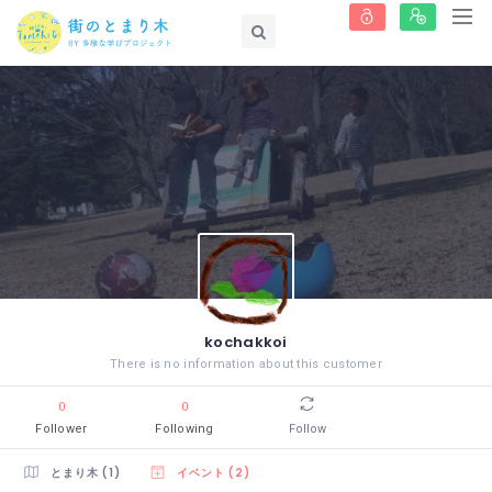
kochakkoi
There is no information about this customer
0
0
Follower
Following
Follow
とまり木 (1)
イベント (2)