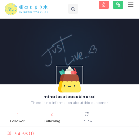
minatosotoasobinokai
There is no information about this customer
0
0
Follower
Following
Follow
とまり木 (1)