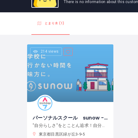
There is no information about this custo
とまり木 (1)
214 views
パーソナルスクール sunow -スノー
"自分らしさ"をとことん追求！自分の居場所を創造する力へ。
東京都目黒区緑が丘3-9-5