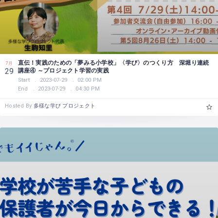
直伝！実践のための「夢みる小学校」〈学び〉のつくり方 深堀り連続
7月
講座④ ～プロジェクト学習の実践
29
Start
2023-07-29
02:00 PM
End
2023-07-29
04:30 PM
Hosted By
多様な学び プロジェクト