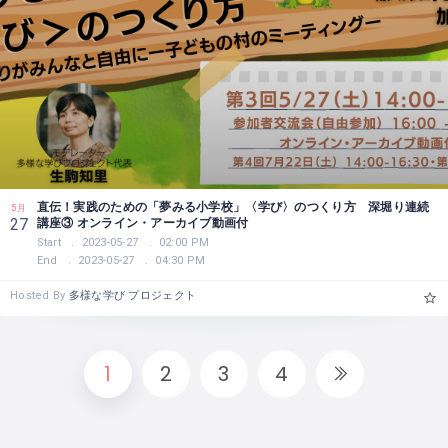
直伝！実践のための「夢みる小学校」〈学び〉のつくり方 深堀り連続
5月
講座③ オンライン・アーカイブ動画付
27
Start
2023-05-27
02:00 PM
End
2023-05-27
04:30 PM
Hosted By
多様な学び プロジェクト
1
2
3
4