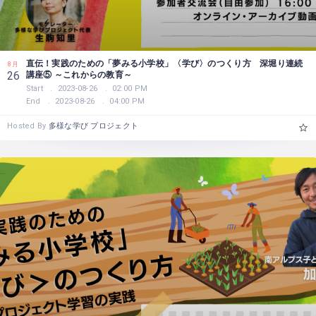
直伝！実践のための「夢みる小学校」〈学び〉のつくり方 深堀り連続
8月
講座⑤ ～これからの教育～
26
Start
2023-08-26
02:00 PM
End
2023-08-26
04:00 PM
Hosted By
多様な学び プロジェクト