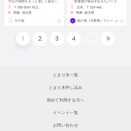
平日の昼間をもっと楽しく面白く！
「冒険遊び場ねずみもちパーク」で自分の責任で自由に遊ぼう
〒330-0061 埼玉県さいたま市浦和区常磐７丁目４−１ 埼玉りそな銀行さいたま研修センター
日本、〒329-4403 栃木県栃木市大平町蔵井２００１−２
関東
埼玉県
関東
栃木県
その他
遊び場（児童館／プレーパーク）
1
2
3
4
とまり木一覧
とまり木申し込み
初めて利用する方へ
イベント一覧
お問い合わせ