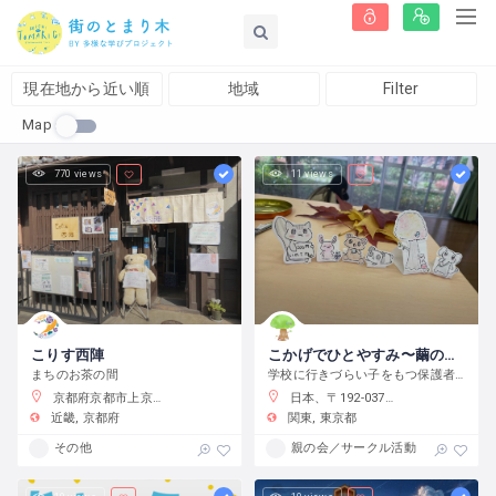
現在地から近い順
地域
Filter
Map
770 views
11 views
こりす西陣
こかげでひとやすみ〜繭の会〜
まちのお茶の間
学校に行きづらい子をもつ保護者の会です
京都府京都市上京区藤木町７９５−５
日本、〒192-0375 東京都八王子市鑓水２丁目２０１３−２
近畿
京都府
関東
東京都
その他
親の会／サークル活動