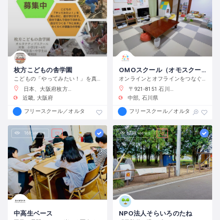
枚方こどもの舎学園
OMOスクール（オモスクール）
こどもの「やってみたい！」を真ん中に、遊び、学び、活動する、わくわくが原動力の学校です。
オンラインとオフラインをつなぐフリースクール
日本、大阪府枚方市渚元町２１−３１
〒921-8151 石川県金沢市窪３丁目１３６−１
近畿
大阪府
中部
石川県
フリースクール／オルタナティブスクール
フリースクール／オルタナティブス
168 views
358 views
中高生ベース
NPO法人そらいろのたね