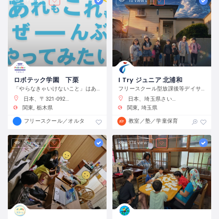
19 views
10 views
ロボテック学園 下栗
I Try ジュニア 北浦和
「やらなきゃいけないこと」はありません。宿題をやるのもよし、自分で目標をたてて取り組むのもよし、なんでもチャレンジできる環境です。
フリースクール型放課後等デイサービス
日本、〒321-0923 栃木県宇都宮市下栗町２２９２−８ 2 階
日本、埼玉県さいたま市浦和区元町２−３４−１０
関東
栃木県
関東
埼玉県
フリースクール／オルタナティブスクール
教室／塾／学童保育
20 views
374 views