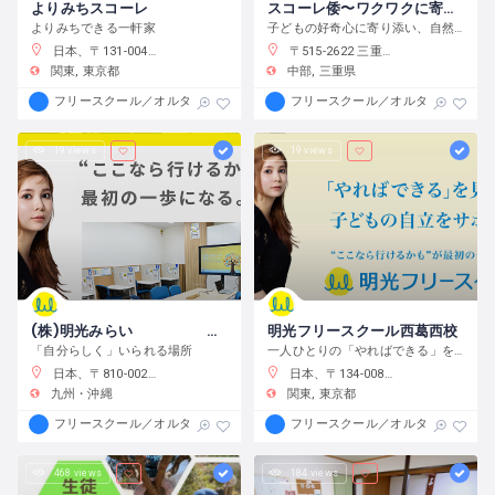
よりみちスコーレ
スコーレ倭〜ワクワクに寄り添う学校〜
よりみちできる一軒家
子どもの好奇心に寄り添い、自然体験と創作活動を通してこの世界の面白さへと導きます。
日本、〒131-0045 東京都墨田区押上２丁目２８−３
〒515-2622 三重県津市白山町中ノ村１３８−４
関東
東京都
中部
三重県
フリースクール／オルタナティブスクール
フリースクール／オルタナティブス
19 views
19 views
(株)明光みらい 明光フリースクール薬院本校
明光フリースクール西葛西校
「自分らしく」いられる場所
一人ひとりの「やればできる」を見つけ、育む
日本、〒810-0022 福岡県福岡市中央区薬院１−１０−６ フォレスト薬院大通り
日本、〒134-0088 東京都江戸川区西葛西６−１０−１４ 正栄ビル
九州・沖縄
関東
東京都
フリースクール／オルタナティブスクール
フリースクール／オルタナティブス
468 views
184 views