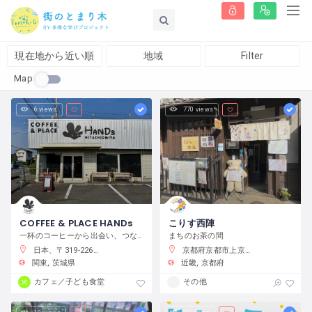
現在地から近い順
地域
Filter
Map
6 views
770 views
COFFEE & PLACE HANDs
こりす西陣
一杯のコーヒーから出会い、つながり、何かが始まるまちの居場所
まちのお茶の間
日本、〒319-2266 茨城県常陸大宮市抽ヶ台町８６４−１
京都府京都市上京区藤木町７９５−５
関東
茨城県
近畿
京都府
カフェ／子ども食堂
その他