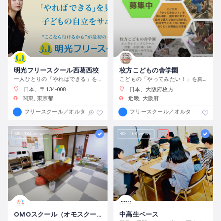
明光フリースクール西葛西校
枚方こどもの舎学園
一人ひとりの「やればできる」を見つけ、育む
こどもの「やってみたい！」を真ん中に、遊び、学び、活動する、わくわくが原動力の学校です。
日本、〒134-0088 東京都江戸川区西葛西６−１０−１４ 正栄ビル
日本、大阪府枚方市渚元町２１−３１
関東
東京都
近畿
大阪府
フリースクール／オルタナティブスクール
フリースクール／オルタナティブス
184 views
168 views
OMOスクール（オモスクール）
中高生ベース