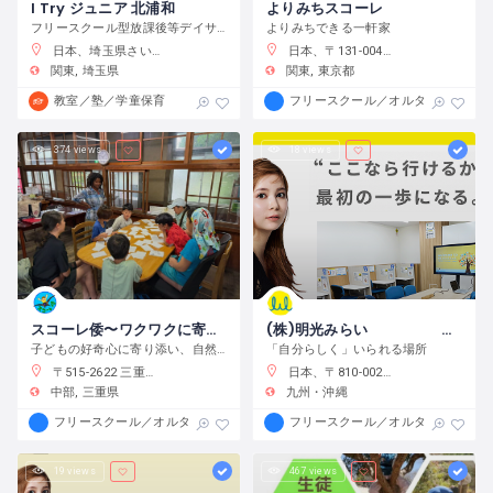
I Try ジュニア 北浦和
よりみちスコーレ
フリースクール型放課後等デイサービス
よりみちできる一軒家
日本、埼玉県さいたま市浦和区元町２−３４−１０
日本、〒131-0045 東京都墨田区押上２丁目２８−３
関東
埼玉県
関東
東京都
教室／塾／学童保育
フリースクール／オルタナティブス
374 views
18 views
スコーレ倭〜ワクワクに寄り添う学校〜
(株)明光みらい 明光フリースクール薬院本校
子どもの好奇心に寄り添い、自然体験と創作活動を通してこの世界の面白さへと導きます。
「自分らしく」いられる場所
〒515-2622 三重県津市白山町中ノ村１３８−４
日本、〒810-0022 福岡県福岡市中央区薬院１−１０−６ フォレスト薬院大通り
中部
三重県
九州・沖縄
フリースクール／オルタナティブスクール
フリースクール／オルタナティブス
19 views
467 views