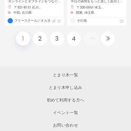
オンラインとオフラインをつなぐフリースクール
平日の昼間をもっと楽しく面白く！
〒921-8151 石川県金沢市窪３丁目１３６−１
〒330-0061 埼玉県さいたま市浦和区常磐７丁目４−１ 埼玉りそな銀行さいたま研修センター
中部
石川県
関東
埼玉県
フリースクール／オルタナティブスクール
その他
1
2
3
4
とまり木一覧
とまり木申し込み
初めて利用する方へ
イベント一覧
お問い合わせ