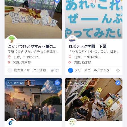
10 views
19 views
こかげでひとやすみ〜繭の会〜
ロボテック学園 下栗
学校に行きづらい子をもつ保護者の会です
「やらなきゃいけないこと」はありません。宿題をやるのもよし、自分で目標をたてて取り組むのもよし、なんでもチャレンジできる環境です。
日本、〒192-0375 東京都八王子市鑓水２丁目２０１３−２
日本、〒321-0923 栃木県宇都宮市下栗町２２９２−８ 2 階
関東
東京都
関東
栃木県
親の会／サークル活動
フリースクール／オルタナティブス
10 views
20 views