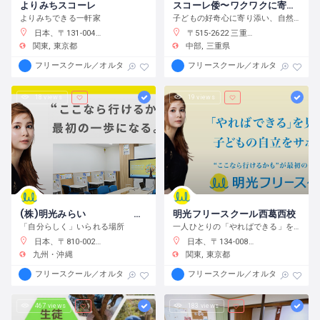
よりみちスコーレ
スコーレ倭〜ワクワクに寄り添う学校〜
よりみちできる一軒家
子どもの好奇心に寄り添い、自然体験と創作活動を通してこの世界の面白さへと導きます。
日本、〒131-0045 東京都墨田区押上２丁目２８−３
〒515-2622 三重県津市白山町中ノ村１３８−４
関東
東京都
中部
三重県
フリースクール／オルタナティブスクール
フリースクール／オルタナティブス
18 views
19 views
(株)明光みらい 明光フリースクール薬院本校
明光フリースクール西葛西校
「自分らしく」いられる場所
一人ひとりの「やればできる」を見つけ、育む
日本、〒810-0022 福岡県福岡市中央区薬院１−１０−６ フォレスト薬院大通り
日本、〒134-0088 東京都江戸川区西葛西６−１０−１４ 正栄ビル
九州・沖縄
関東
東京都
フリースクール／オルタナティブスクール
フリースクール／オルタナティブス
467 views
183 views