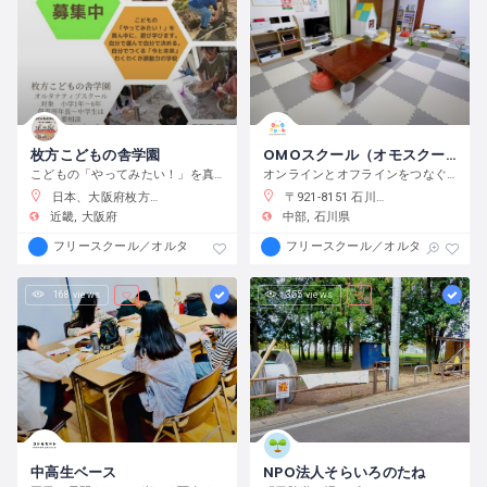
枚方こどもの舎学園
OMOスクール（オモスクール）
こどもの「やってみたい！」を真ん中に、遊び、学び、活動する、わくわくが原動力の学校です。
オンラインとオフラインをつなぐフリースクール
日本、大阪府枚方市渚元町２１−３１
〒921-8151 石川県金沢市窪３丁目１３６−１
近畿
大阪府
中部
石川県
フリースクール／オルタナティブスクール
フリースクール／オルタナティブス
168 views
355 views
中高生ベース
NPO法人そらいろのたね