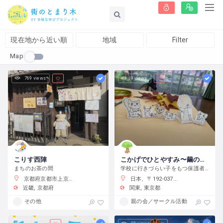
現在地から近い順
地域
Filter
Map
769 views
9 views
こりす西陣
こかげでひとやすみ〜繭の会〜
まちのお茶の間
学校に行きづらい子をもつ保護者の会です
京都府京都市上京区藤木町７９５−５
日本、〒192-0375 東京都八王子市鑓水２丁目２０１３−２
近畿
京都府
関東
東京都
その他
親の会／サークル活動