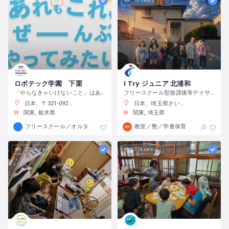
17 views
10 views
ロボテック学園 下栗
I Try ジュニア 北浦和
「やらなきゃいけないこと」はありません。宿題をやるのもよし、自分で目標をたてて取り組むのもよし、なんでもチャレンジできる環境です。
フリースクール型放課後等デイサービス
日本、〒321-0923 栃木県宇都宮市下栗町２２９２−８ 2 階
日本、埼玉県さいたま市浦和区元町２−３４−１０
関東
栃木県
関東
埼玉県
フリースクール／オルタナティブスクール
教室／塾／学童保育
20 views
374 views