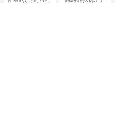
平日の昼間をもっと楽しく面白く！
「冒険遊び場ねずみもちパーク」で自分の責任で自由に遊ぼう
〒330-0061 埼玉県さいたま市浦和区常磐７丁目４−１ 埼玉りそな銀行さいたま研修センター
日本、〒329-4403 栃木県栃木市大平町蔵井２００１−２
関東
埼玉県
関東
栃木県
その他
遊び場（児童館／プレーパーク）
1
2
3
4
とまり木一覧
とまり木申し込み
初めて利用する方へ
イベント一覧
お問い合わせ