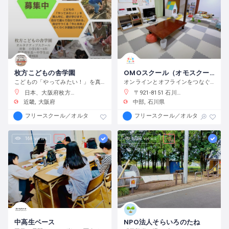
枚方こどもの舎学園
OMOスクール（オモスクール）
こどもの「やってみたい！」を真ん中に、遊び、学び、活動する、わくわくが原動力の学校です。
オンラインとオフラインをつなぐフリースクール
日本、大阪府枚方市渚元町２１−３１
〒921-8151 石川県金沢市窪３丁目１３６−１
近畿
大阪府
中部
石川県
フリースクール／オルタナティブスクール
フリースクール／オルタナティブス
168 views
358 views
中高生ベース
NPO法人そらいろのたね