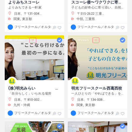
よりみちスコーレ
スコーレ倭〜ワクワクに寄り添う学校〜
よりみちできる一軒家
子どもの好奇心に寄り添い、自然体験と創作活動を通してこの世界の面白さへと導きます。
日本、〒131-0045 東京都墨田区押上２丁目２８−３
〒515-2622 三重県津市白山町中ノ村１３８−４
関東
東京都
中部
三重県
フリースクール／オルタナティブスクール
フリースクール／オルタナティブス
19 views
19 views
(株)明光みらい 明光フリースクール薬院本校
明光フリースクール西葛西校
「自分らしく」いられる場所
一人ひとりの「やればできる」を見つけ、育む
日本、〒810-0022 福岡県福岡市中央区薬院１−１０−６ フォレスト薬院大通り
日本、〒134-0088 東京都江戸川区西葛西６−１０−１４ 正栄ビル
九州・沖縄
関東
東京都
フリースクール／オルタナティブスクール
フリースクール／オルタナティブス
468 views
185 views