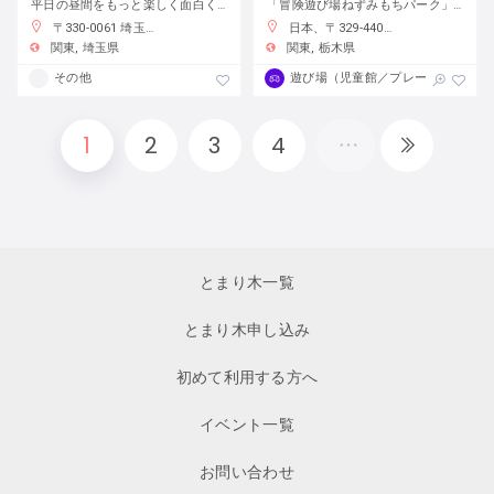
平日の昼間をもっと楽しく面白く！
「冒険遊び場ねずみもちパーク」で自分の責任で自由に遊ぼう
〒330-0061 埼玉県さいたま市浦和区常磐７丁目４−１ 埼玉りそな銀行さいたま研修センター
日本、〒329-4403 栃木県栃木市大平町蔵井２００１−２
関東
埼玉県
関東
栃木県
その他
遊び場（児童館／プレーパーク）
1
2
3
4
とまり木一覧
とまり木申し込み
初めて利用する方へ
イベント一覧
お問い合わせ