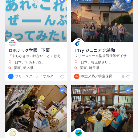
19 views
10 views
ロボテック学園 下栗
I Try ジュニア 北浦和
「やらなきゃいけないこと」はありません。宿題をやるのもよし、自分で目標をたてて取り組むのもよし、なんでもチャレンジできる環境です。
フリースクール型放課後等デイサービス
日本、〒321-0923 栃木県宇都宮市下栗町２２９２−８ 2 階
日本、埼玉県さいたま市浦和区元町２−３４−１０
関東
栃木県
関東
埼玉県
フリースクール／オルタナティブスクール
教室／塾／学童保育
20 views
375 views