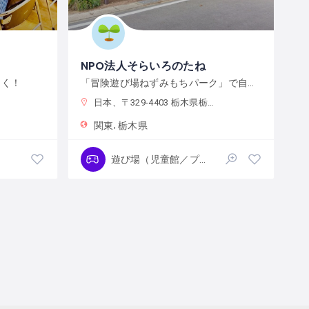
NPO法人そらいろのたね
白く！
「冒険遊び場ねずみもちパーク」で自分の責任で自由に遊ぼう
日本、〒329-4403 栃木県栃木市大平町蔵井２００１−２
関東
栃木県
遊び場（児童館／プレーパーク）