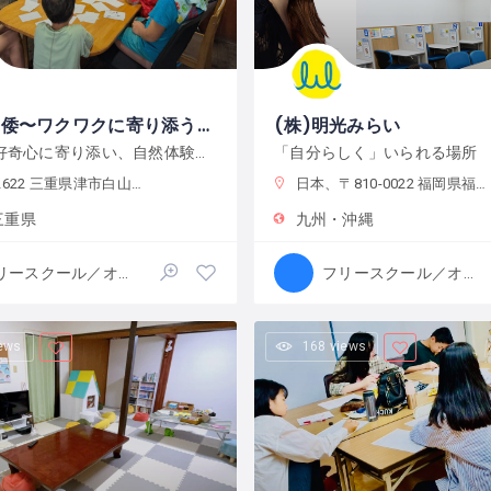
スコーレ倭〜ワクワクに寄り添う学校〜
子どもの好奇心に寄り添い、自然体験と創作活動を通してこの世界の面白さへと導きます。
「自分らしく」いられる場所
22 三重県津市白山町中ノ村１３８−４
日本、〒810-0022 福岡県福岡市中央区薬院１−１０−６ フォレスト薬院大通り
三重県
九州・沖縄
フリースクール／オルタナティブスクール
フリースクール／オルタナティブスクール
iews
168 views