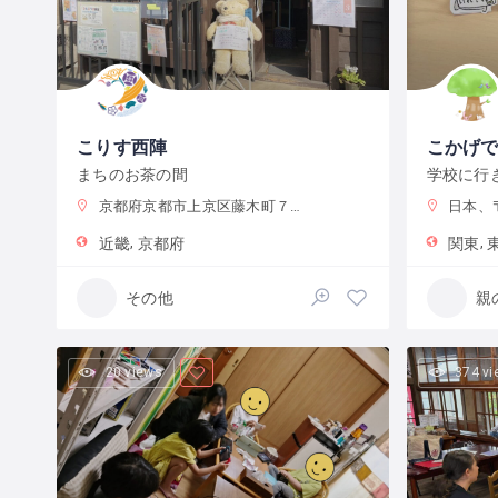
こりす西陣
こかげ
まちのお茶の間
京都府京都市上京区藤木町７９５−５
日本、〒192-
近畿
京都府
関東
その他
20 views
374 v