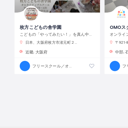
枚方こどもの舎学園
OMOス
こどもの「やってみたい！」を真ん中に、遊び、学び、活動する、わくわくが原動力の学校です。
日本、大阪府枚方市渚元町２１−３１
〒921-8
近畿
大阪府
中部
フリースクール／オルタナティブスクール