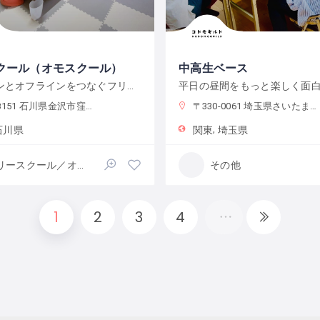
クール（オモスクール）
中高生ベース
オンラインとオフラインをつなぐフリースクール
平日の昼間をもっと楽しく面
151 石川県金沢市窪３丁目１３６−１
〒330-0061 埼玉県さいたま市浦和区常磐７丁目４−１ 埼玉りそな銀行さいたま研修センター
石川県
関東
埼玉県
フリースクール／オルタナティブスクール
その他
1
2
3
4