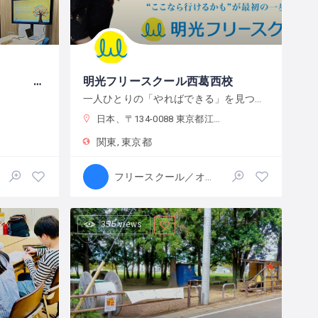
(株)明光みらい 明光フリースクール薬院本校
明光フリースクール西葛西校
一人ひとりの「やればできる」を見つけ、育む
日本、〒134-0088 東京都江戸川区西葛西６−１０−１４ 正栄ビル
関東
東京都
フリースクール／オルタナティブスクール
355 views