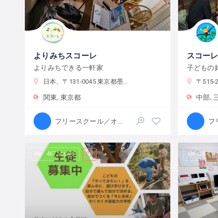
よりみちスコーレ
よりみちできる一軒家
日本、〒131-0045 東京都墨田区押上２丁目２８−３
〒515-26
関東
東京都
中部
フリースクール／オルタナティブスクール
467 views
184 v