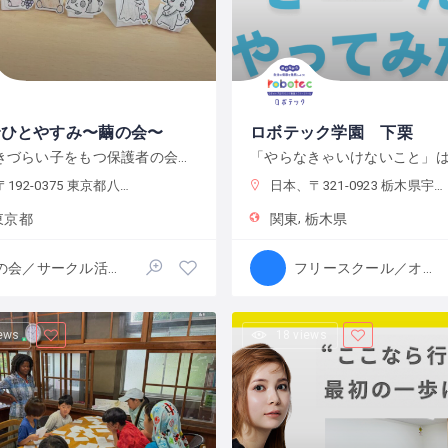
でひとやすみ〜繭の会〜
ロボテック学園 下栗
学校に行きづらい子をもつ保護者の会です
0375 東京都八王子市鑓水２丁目２０１３−２
日本、〒321-0923 栃木県宇都宮市下栗町２２９２−８ 2 階
東京都
関東
栃木県
親の会／サークル活動
フリースクール／オルタナティブスクール
iews
18 views