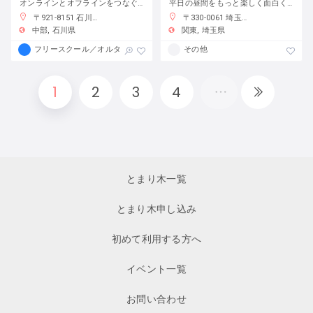
オンラインとオフラインをつなぐフリースクール
平日の昼間をもっと楽しく面白く！
〒921-8151 石川県金沢市窪３丁目１３６−１
〒330-0061 埼玉県さいたま市浦和区常磐７丁目４−１ 埼玉りそな銀行さいたま研修センター
中部
石川県
関東
埼玉県
フリースクール／オルタナティブスクール
その他
1
2
3
4
とまり木一覧
とまり木申し込み
初めて利用する方へ
イベント一覧
お問い合わせ