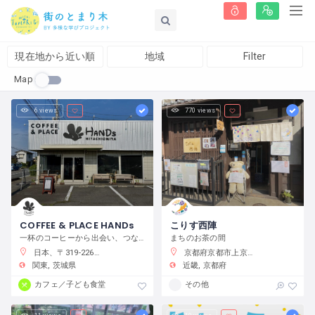
現在地から近い順
地域
Filter
Map
6 views
770 views
COFFEE & PLACE HANDs
こりす西陣
一杯のコーヒーから出会い、つながり、何かが始まるまちの居場所
まちのお茶の間
日本、〒319-2266 茨城県常陸大宮市抽ヶ台町８６４−１
京都府京都市上京区藤木町７９５−５
関東
茨城県
近畿
京都府
カフェ／子ども食堂
その他