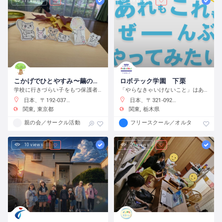
11 views
19 views
こかげでひとやすみ〜繭の会〜
ロボテック学園 下栗
学校に行きづらい子をもつ保護者の会です
「やらなきゃいけないこと」はありません。宿題をやるのもよし、自分で目標をたてて取り組むのもよし、なんでもチャレンジできる環境です。
日本、〒192-0375 東京都八王子市鑓水２丁目２０１３−２
日本、〒321-0923 栃木県宇都宮市下栗町２２９２−８ 2 階
関東
東京都
関東
栃木県
親の会／サークル活動
フリースクール／オルタナティブス
10 views
20 views