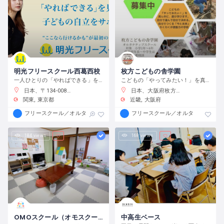
明光フリースクール西葛西校
枚方こどもの舎学園
一人ひとりの「やればできる」を見つけ、育む
こどもの「やってみたい！」を真ん中に、遊び、学び、活動する、わくわくが原動力の学校です。
日本、〒134-0088 東京都江戸川区西葛西６−１０−１４ 正栄ビル
日本、大阪府枚方市渚元町２１−３１
関東
東京都
近畿
大阪府
フリースクール／オルタナティブスクール
フリースクール／オルタナティブス
184 views
168 views
OMOスクール（オモスクール）
中高生ベース