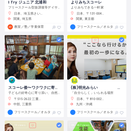
I Try ジュニア 北浦和
よりみちスコーレ
フリースクール型放課後等デイサービス
よりみちできる一軒家
日本、埼玉県さいたま市浦和区元町２−３４−１０
日本、〒131-0045 東京都墨田区押上２丁目２８−３
関東
埼玉県
関東
東京都
教室／塾／学童保育
フリースクール／オルタナティブス
374 views
19 views
スコーレ倭〜ワクワクに寄り添う学校〜
(株)明光みらい 明光フリースクール薬院本校
子どもの好奇心に寄り添い、自然体験と創作活動を通してこの世界の面白さへと導きます。
「自分らしく」いられる場所
〒515-2622 三重県津市白山町中ノ村１３８−４
日本、〒810-0022 福岡県福岡市中央区薬院１−１０−６ フォレスト薬院大通り
中部
三重県
九州・沖縄
フリースクール／オルタナティブスクール
フリースクール／オルタナティブス
19 views
467 views