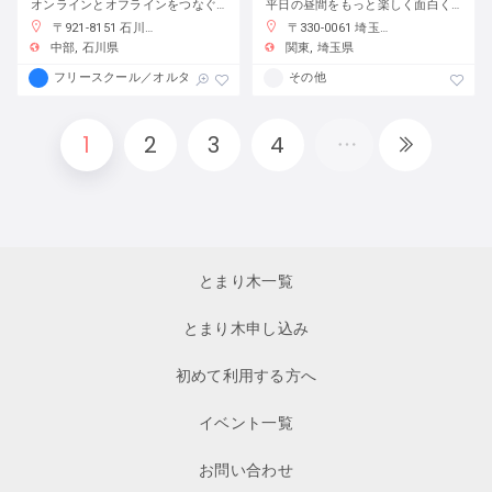
オンラインとオフラインをつなぐフリースクール
平日の昼間をもっと楽しく面白く！
〒921-8151 石川県金沢市窪３丁目１３６−１
〒330-0061 埼玉県さいたま市浦和区常磐７丁目４−１ 埼玉りそな銀行さいたま研修センター
中部
石川県
関東
埼玉県
フリースクール／オルタナティブスクール
その他
1
2
3
4
とまり木一覧
とまり木申し込み
初めて利用する方へ
イベント一覧
お問い合わせ