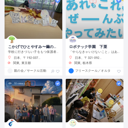
10 views
19 views
こかげでひとやすみ〜繭の会〜
ロボテック学園 下栗
学校に行きづらい子をもつ保護者の会です
「やらなきゃいけないこと」はありません。宿題をやるのもよし、自分で目標をたてて取り組むのもよし、なんでもチャレンジできる環境です。
日本、〒192-0375 東京都八王子市鑓水２丁目２０１３−２
日本、〒321-0923 栃木県宇都宮市下栗町２２９２−８ 2 階
関東
東京都
関東
栃木県
親の会／サークル活動
フリースクール／オルタナティブス
10 views
20 views