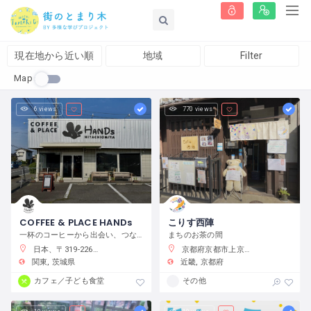
現在地から近い順
地域
Filter
Map
6 views
770 views
COFFEE & PLACE HANDs
こりす西陣
一杯のコーヒーから出会い、つながり、何かが始まるまちの居場所
まちのお茶の間
日本、〒319-2266 茨城県常陸大宮市抽ヶ台町８６４−１
京都府京都市上京区藤木町７９５−５
関東
茨城県
近畿
京都府
カフェ／子ども食堂
その他