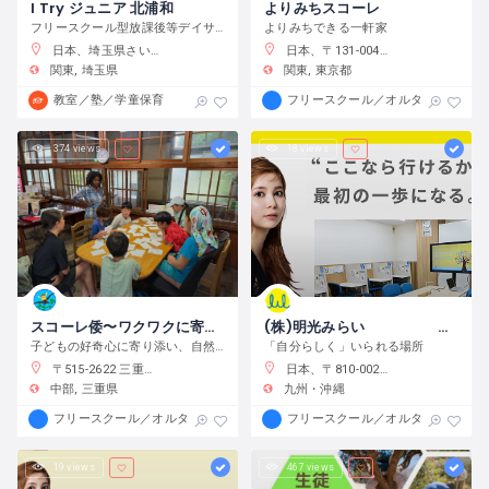
I Try ジュニア 北浦和
よりみちスコーレ
フリースクール型放課後等デイサービス
よりみちできる一軒家
日本、埼玉県さいたま市浦和区元町２−３４−１０
日本、〒131-0045 東京都墨田区押上２丁目２８−３
関東
埼玉県
関東
東京都
教室／塾／学童保育
フリースクール／オルタナティブス
374 views
18 views
スコーレ倭〜ワクワクに寄り添う学校〜
(株)明光みらい 明光フリースクール薬院本校
子どもの好奇心に寄り添い、自然体験と創作活動を通してこの世界の面白さへと導きます。
「自分らしく」いられる場所
〒515-2622 三重県津市白山町中ノ村１３８−４
日本、〒810-0022 福岡県福岡市中央区薬院１−１０−６ フォレスト薬院大通り
中部
三重県
九州・沖縄
フリースクール／オルタナティブスクール
フリースクール／オルタナティブス
19 views
467 views