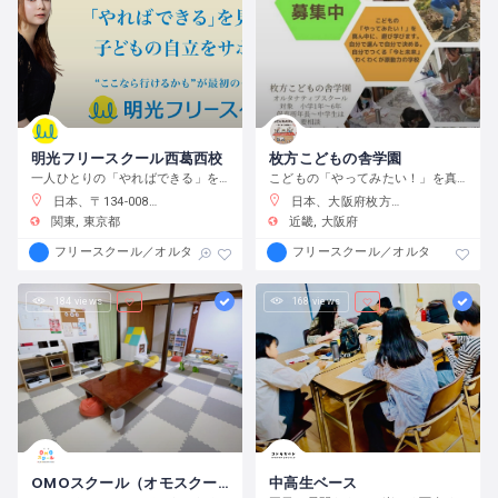
明光フリースクール西葛西校
枚方こどもの舎学園
一人ひとりの「やればできる」を見つけ、育む
こどもの「やってみたい！」を真ん中に、遊び、学び、活動する、わくわくが原動力の学校です。
日本、〒134-0088 東京都江戸川区西葛西６−１０−１４ 正栄ビル
日本、大阪府枚方市渚元町２１−３１
関東
東京都
近畿
大阪府
フリースクール／オルタナティブスクール
フリースクール／オルタナティブス
184 views
168 views
OMOスクール（オモスクール）
中高生ベース