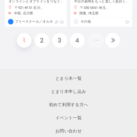
オンラインとオフラインをつなぐフリースクール
平日の昼間をもっと楽しく面白く！
〒921-8151 石川県金沢市窪３丁目１３６−１
〒330-0061 埼玉県さいたま市浦和区常磐７丁目４−１ 埼玉りそな銀行さいたま研修センター
中部
石川県
関東
埼玉県
フリースクール／オルタナティブスクール
その他
1
2
3
4
とまり木一覧
とまり木申し込み
初めて利用する方へ
イベント一覧
お問い合わせ