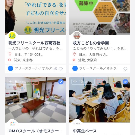
明光フリースクール西葛西校
枚方こどもの舎学園
一人ひとりの「やればできる」を見つけ、育む
こどもの「やってみたい！」を真ん中に、遊び、学び、活動する、わくわくが原動力の学校です。
日本、〒134-0088 東京都江戸川区西葛西６−１０−１４ 正栄ビル
日本、大阪府枚方市渚元町２１−３１
関東
東京都
近畿
大阪府
フリースクール／オルタナティブスクール
フリースクール／オルタナティブス
184 views
168 views
OMOスクール（オモスクール）
中高生ベース