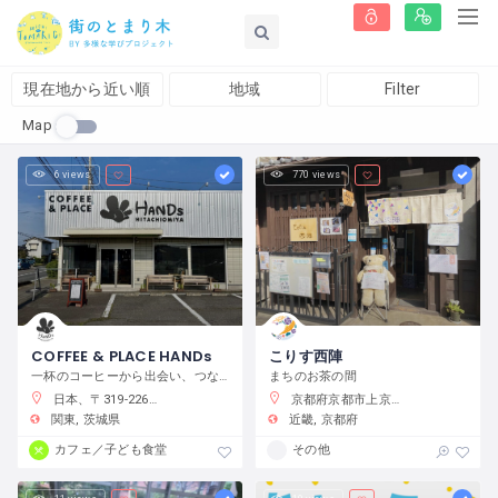
現在地から近い順
地域
Filter
Map
6 views
770 views
COFFEE & PLACE HANDs
こりす西陣
一杯のコーヒーから出会い、つながり、何かが始まるまちの居場所
まちのお茶の間
日本、〒319-2266 茨城県常陸大宮市抽ヶ台町８６４−１
京都府京都市上京区藤木町７９５−５
関東
茨城県
近畿
京都府
カフェ／子ども食堂
その他