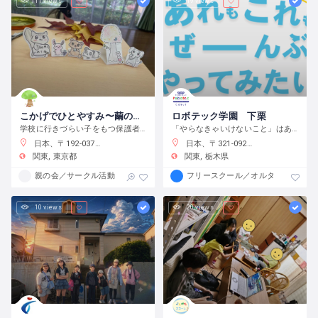
11 views
19 views
こかげでひとやすみ〜繭の会〜
ロボテック学園 下栗
学校に行きづらい子をもつ保護者の会です
「やらなきゃいけないこと」はありません。宿題をやるのもよし、自分で目標をたてて取り組むのもよし、なんでもチャレンジできる環境です。
日本、〒192-0375 東京都八王子市鑓水２丁目２０１３−２
日本、〒321-0923 栃木県宇都宮市下栗町２２９２−８ 2 階
関東
東京都
関東
栃木県
親の会／サークル活動
フリースクール／オルタナティブス
10 views
20 views