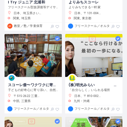
I Try ジュニア 北浦和
よりみちスコーレ
フリースクール型放課後等デイサービス
よりみちできる一軒家
日本、埼玉県さいたま市浦和区元町２−３４−１０
日本、〒131-0045 東京都墨田区押上２丁目２８−３
関東
埼玉県
関東
東京都
教室／塾／学童保育
フリースクール／オルタナティブス
374 views
19 views
スコーレ倭〜ワクワクに寄り添う学校〜
(株)明光みらい 明光フリースクール薬院本校
子どもの好奇心に寄り添い、自然体験と創作活動を通してこの世界の面白さへと導きます。
「自分らしく」いられる場所
〒515-2622 三重県津市白山町中ノ村１３８−４
日本、〒810-0022 福岡県福岡市中央区薬院１−１０−６ フォレスト薬院大通り
中部
三重県
九州・沖縄
フリースクール／オルタナティブスクール
フリースクール／オルタナティブス
19 views
467 views