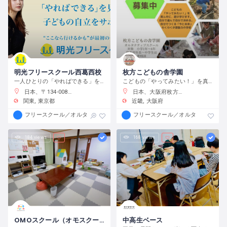
明光フリースクール西葛西校
枚方こどもの舎学園
一人ひとりの「やればできる」を見つけ、育む
こどもの「やってみたい！」を真ん中に、遊び、学び、活動する、わくわくが原動力の学校です。
日本、〒134-0088 東京都江戸川区西葛西６−１０−１４ 正栄ビル
日本、大阪府枚方市渚元町２１−３１
関東
東京都
近畿
大阪府
フリースクール／オルタナティブスクール
フリースクール／オルタナティブス
184 views
168 views
OMOスクール（オモスクール）
中高生ベース