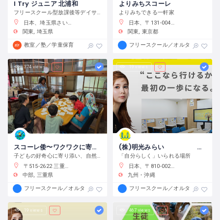
I Try ジュニア 北浦和
よりみちスコーレ
フリースクール型放課後等デイサービス
よりみちできる一軒家
日本、埼玉県さいたま市浦和区元町２−３４−１０
日本、〒131-0045 東京都墨田区押上２丁目２８−３
関東
埼玉県
関東
東京都
教室／塾／学童保育
フリースクール／オルタナティブス
374 views
19 views
スコーレ倭〜ワクワクに寄り添う学校〜
(株)明光みらい 明光フリースクール薬院本校
子どもの好奇心に寄り添い、自然体験と創作活動を通してこの世界の面白さへと導きます。
「自分らしく」いられる場所
〒515-2622 三重県津市白山町中ノ村１３８−４
日本、〒810-0022 福岡県福岡市中央区薬院１−１０−６ フォレスト薬院大通り
中部
三重県
九州・沖縄
フリースクール／オルタナティブスクール
フリースクール／オルタナティブス
19 views
467 views