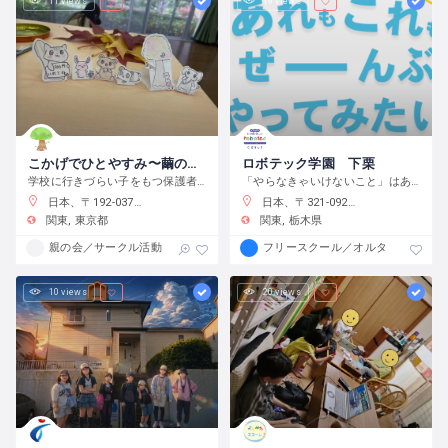
11 views
19 views
こかげでひとやすみ〜繭の会〜
ロボテック学園 下栗
学校に行きづらい子をもつ保護者の会です
「やらなきゃいけないこと」はありません。宿題をやるのもよし、自分で目標をたてて取り組むのもよし、なんでもチャレンジできる環境です。
日本、〒192-0375 東京都八王子市鑓水２丁目２０１３−２
日本、〒321-0923 栃木県宇都宮市下栗町２２９２−８ 2 階
関東
東京都
関東
栃木県
親の会／サークル活動
フリースクール／オルタナティブス
10 views
20 views