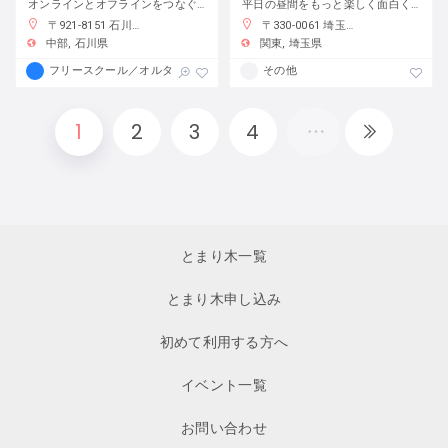
オンラインとオフラインをつなぐフリースクール
平日の昼間をもっと楽しく面白く！
〒921-8151 石川県金沢市窪３丁目１３６−１
〒330-0061 埼玉県さいたま市浦和区常磐７丁目４−１ 埼玉りそな銀行さいたま研修センター
中部
石川県
関東
埼玉県
フリースクール／オルタナティブスクール
その他
1
2
3
4
とまり木一覧
とまり木申し込み
初めて利用する方へ
イベント一覧
お問い合わせ