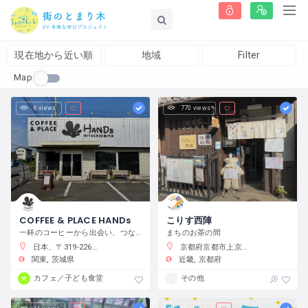
現在地から近い順
地域
Filter
Map
6 views
770 views
COFFEE & PLACE HANDs
こりす西陣
一杯のコーヒーから出会い、つながり、何かが始まるまちの居場所
まちのお茶の間
日本、〒319-2266 茨城県常陸大宮市抽ヶ台町８６４−１
京都府京都市上京区藤木町７９５−５
関東
茨城県
近畿
京都府
カフェ／子ども食堂
その他