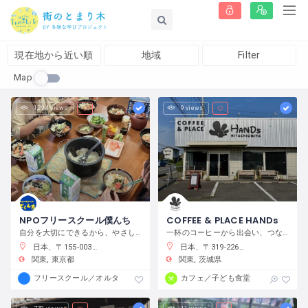
現在地から近い順
地域
Filter
Map
1,294 views
9 views
NPOフリースクール僕んち
COFFEE & PLACE HANDs
自分を大切にできるから、やさしくなれる！
一杯のコーヒーから出会い、つながり、何かが始まるまちの居場所
日本、〒155-0033 東京都世田谷区代田４−３２−１７ サンハイツB「ＮＰＯフリースクール僕んち」
日本、〒319-2266 茨城県常陸大宮市抽ヶ台町８６４−１
関東
東京都
関東
茨城県
フリースクール／オルタナティブスクール
カフェ／子ども食堂