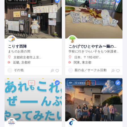
770 views
11 views
こりす西陣
こかげでひとやすみ〜繭の会〜
まちのお茶の間
学校に行きづらい子をもつ保護者の会です
京都府京都市上京区藤木町７９５−５
日本、〒192-0375 東京都八王子市鑓水２丁目２０１３−２
近畿
京都府
関東
東京都
その他
親の会／サークル活動
19 views
10 views