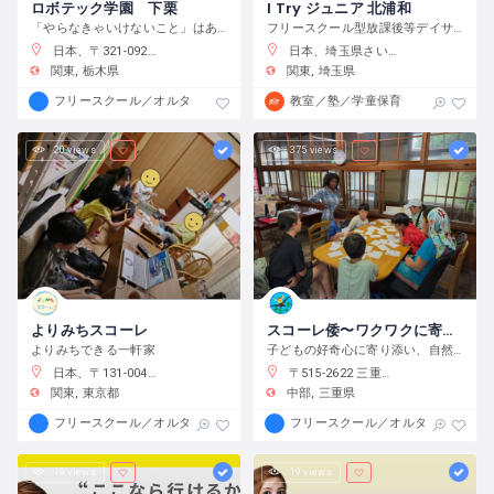
ロボテック学園 下栗
I Try ジュニア 北浦和
「やらなきゃいけないこと」はありません。宿題をやるのもよし、自分で目標をたてて取り組むのもよし、なんでもチャレンジできる環境です。
フリースクール型放課後等デイサービス
日本、〒321-0923 栃木県宇都宮市下栗町２２９２−８ 2 階
日本、埼玉県さいたま市浦和区元町２−３４−１０
関東
栃木県
関東
埼玉県
フリースクール／オルタナティブスクール
教室／塾／学童保育
20 views
375 views
よりみちスコーレ
スコーレ倭〜ワクワクに寄り添う学校〜
よりみちできる一軒家
子どもの好奇心に寄り添い、自然体験と創作活動を通してこの世界の面白さへと導きます。
日本、〒131-0045 東京都墨田区押上２丁目２８−３
〒515-2622 三重県津市白山町中ノ村１３８−４
関東
東京都
中部
三重県
フリースクール／オルタナティブスクール
フリースクール／オルタナティブス
19 views
19 views