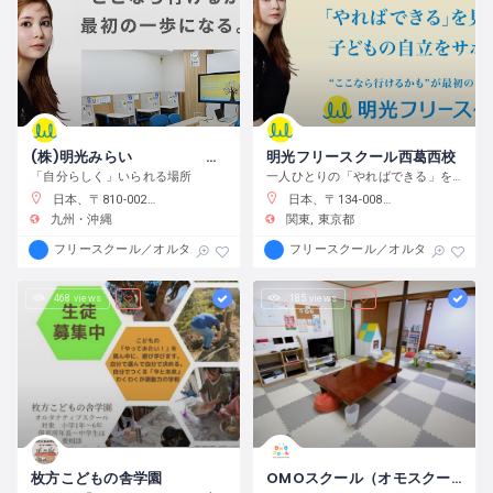
(株)明光みらい 明光フリースクール薬院本校
明光フリースクール西葛西校
「自分らしく」いられる場所
一人ひとりの「やればできる」を見つけ、育む
日本、〒810-0022 福岡県福岡市中央区薬院１−１０−６ フォレスト薬院大通り
日本、〒134-0088 東京都江戸川区西葛西６−１０−１４ 正栄ビル
九州・沖縄
関東
東京都
フリースクール／オルタナティブスクール
フリースクール／オルタナティブス
468 views
185 views
枚方こどもの舎学園
OMOスクール（オモスクール）