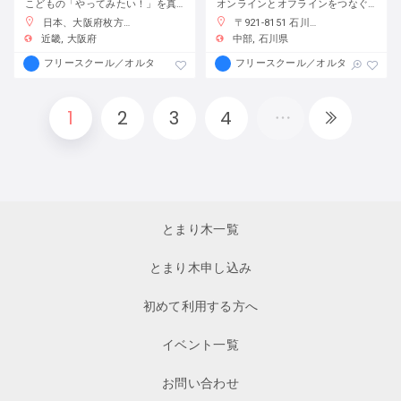
こどもの「やってみたい！」を真ん中に、遊び、学び、活動する、わくわくが原動力の学校です。
オンラインとオフラインをつなぐフリースクール
日本、大阪府枚方市渚元町２１−３１
〒921-8151 石川県金沢市窪３丁目１３６−１
近畿
大阪府
中部
石川県
フリースクール／オルタナティブスクール
フリースクール／オルタナティブス
1
2
3
4
とまり木一覧
とまり木申し込み
初めて利用する方へ
イベント一覧
お問い合わせ