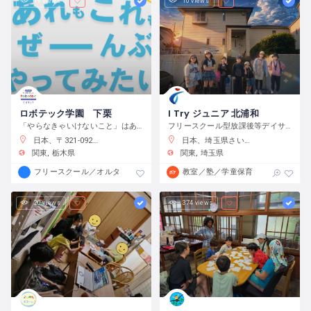
19 views
10 views
ロボテック学園 下栗
I Try ジュニア 北浦和
「やらなきゃいけないこと」はありません。宿題をやるのもよし、自分で目標をたてて取り組むのもよし、なんでもチャレンジできる環境です。
フリースクール型放課後等デイサービス
日本、〒321-0923 栃木県宇都宮市下栗町２２９２−８ 2 階
日本、埼玉県さいたま市浦和区元町２−３４−１０
関東
栃木県
関東
埼玉県
フリースクール／オルタナティブスクール
教室／塾／学童保育
20 views
374 views