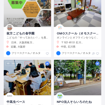
枚方こどもの舎学園
OMOスクール（オモスクール）
こどもの「やってみたい！」を真ん中に、遊び、学び、活動する、わくわくが原動力の学校です。
オンラインとオフラインをつなぐフリースクール
日本、大阪府枚方市渚元町２１−３１
〒921-8151 石川県金沢市窪３丁目１３６−１
近畿
大阪府
中部
石川県
フリースクール／オルタナティブスクール
フリースクール／オルタナティブス
168 views
358 views
中高生ベース
NPO法人そらいろのたね