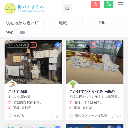
現在地から近い順
地域
Filter
Map
770 views
11 views
こりす西陣
こかげでひとやすみ〜繭の会〜
まちのお茶の間
学校に行きづらい子をもつ保護者の会です
京都府京都市上京区藤木町７９５−５
日本、〒192-0375 東京都八王子市鑓水２丁目２０１３−２
近畿
京都府
関東
東京都
その他
親の会／サークル活動