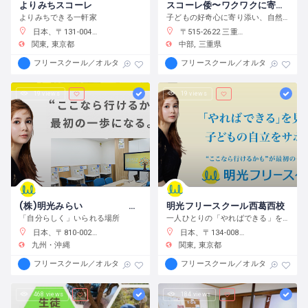
よりみちスコーレ
スコーレ倭〜ワクワクに寄り添う学校〜
よりみちできる一軒家
子どもの好奇心に寄り添い、自然体験と創作活動を通してこの世界の面白さへと導きます。
日本、〒131-0045 東京都墨田区押上２丁目２８−３
〒515-2622 三重県津市白山町中ノ村１３８−４
関東
東京都
中部
三重県
フリースクール／オルタナティブスクール
フリースクール／オルタナティブス
19 views
19 views
(株)明光みらい 明光フリースクール薬院本校
明光フリースクール西葛西校
「自分らしく」いられる場所
一人ひとりの「やればできる」を見つけ、育む
日本、〒810-0022 福岡県福岡市中央区薬院１−１０−６ フォレスト薬院大通り
日本、〒134-0088 東京都江戸川区西葛西６−１０−１４ 正栄ビル
九州・沖縄
関東
東京都
フリースクール／オルタナティブスクール
フリースクール／オルタナティブス
468 views
184 views