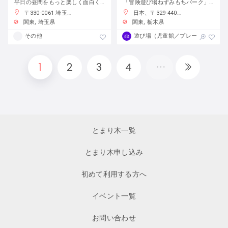
平日の昼間をもっと楽しく面白く！
「冒険遊び場ねずみもちパーク」で自分の責任で自由に遊ぼう
〒330-0061 埼玉県さいたま市浦和区常磐７丁目４−１ 埼玉りそな銀行さいたま研修センター
日本、〒329-4403 栃木県栃木市大平町蔵井２００１−２
関東
埼玉県
関東
栃木県
その他
遊び場（児童館／プレーパーク）
1
2
3
4
とまり木一覧
とまり木申し込み
初めて利用する方へ
イベント一覧
お問い合わせ