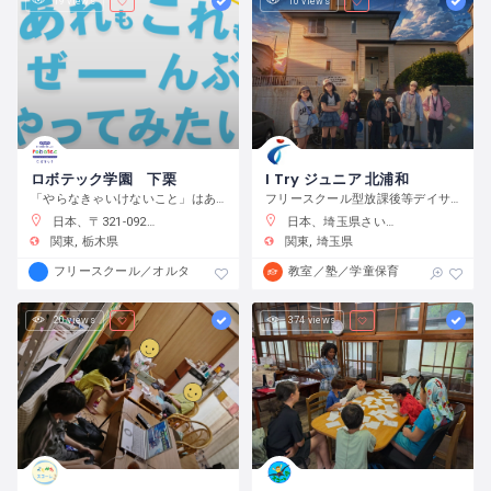
19 views
10 views
ロボテック学園 下栗
I Try ジュニア 北浦和
「やらなきゃいけないこと」はありません。宿題をやるのもよし、自分で目標をたてて取り組むのもよし、なんでもチャレンジできる環境です。
フリースクール型放課後等デイサービス
日本、〒321-0923 栃木県宇都宮市下栗町２２９２−８ 2 階
日本、埼玉県さいたま市浦和区元町２−３４−１０
関東
栃木県
関東
埼玉県
フリースクール／オルタナティブスクール
教室／塾／学童保育
20 views
374 views