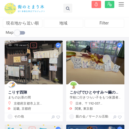
現在地から近い順
地域
Filter
Map
770 views
11 views
こりす西陣
こかげでひとやすみ〜繭の会〜
まちのお茶の間
学校に行きづらい子をもつ保護者の会です
京都府京都市上京区藤木町７９５−５
日本、〒192-0375 東京都八王子市鑓水２丁目２０１３−２
近畿
京都府
関東
東京都
その他
親の会／サークル活動