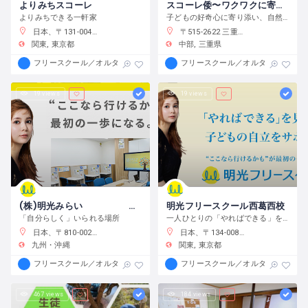
よりみちスコーレ
スコーレ倭〜ワクワクに寄り添う学校〜
よりみちできる一軒家
子どもの好奇心に寄り添い、自然体験と創作活動を通してこの世界の面白さへと導きます。
日本、〒131-0045 東京都墨田区押上２丁目２８−３
〒515-2622 三重県津市白山町中ノ村１３８−４
関東
東京都
中部
三重県
フリースクール／オルタナティブスクール
フリースクール／オルタナティブス
19 views
19 views
(株)明光みらい 明光フリースクール薬院本校
明光フリースクール西葛西校
「自分らしく」いられる場所
一人ひとりの「やればできる」を見つけ、育む
日本、〒810-0022 福岡県福岡市中央区薬院１−１０−６ フォレスト薬院大通り
日本、〒134-0088 東京都江戸川区西葛西６−１０−１４ 正栄ビル
九州・沖縄
関東
東京都
フリースクール／オルタナティブスクール
フリースクール／オルタナティブス
467 views
184 views