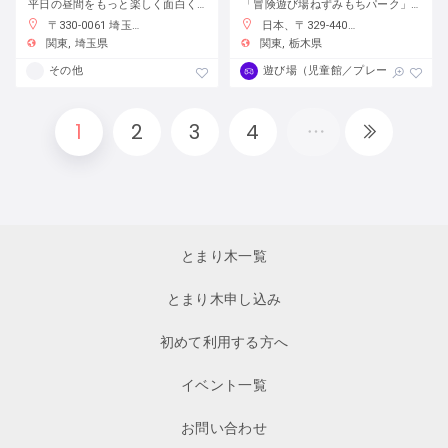
平日の昼間をもっと楽しく面白く！
「冒険遊び場ねずみもちパーク」で自分の責任で自由に遊ぼう
〒330-0061 埼玉県さいたま市浦和区常磐７丁目４−１ 埼玉りそな銀行さいたま研修センター
日本、〒329-4403 栃木県栃木市大平町蔵井２００１−２
関東
埼玉県
関東
栃木県
その他
遊び場（児童館／プレーパーク）
1
2
3
4
とまり木一覧
とまり木申し込み
初めて利用する方へ
イベント一覧
お問い合わせ