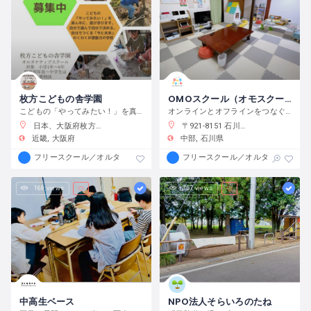
枚方こどもの舎学園
OMOスクール（オモスクール）
こどもの「やってみたい！」を真ん中に、遊び、学び、活動する、わくわくが原動力の学校です。
オンラインとオフラインをつなぐフリースクール
日本、大阪府枚方市渚元町２１−３１
〒921-8151 石川県金沢市窪３丁目１３６−１
近畿
大阪府
中部
石川県
フリースクール／オルタナティブスクール
フリースクール／オルタナティブス
168 views
357 views
中高生ベース
NPO法人そらいろのたね