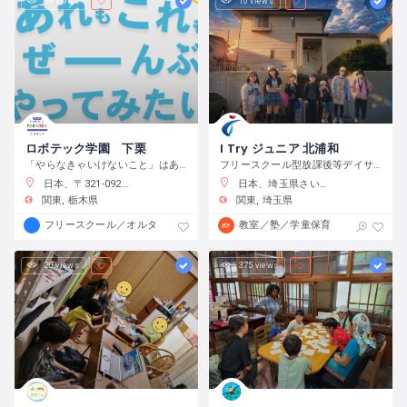
19 views
10 views
ロボテック学園 下栗
I Try ジュニア 北浦和
「やらなきゃいけないこと」はありません。宿題をやるのもよし、自分で目標をたてて取り組むのもよし、なんでもチャレンジできる環境です。
フリースクール型放課後等デイサービス
日本、〒321-0923 栃木県宇都宮市下栗町２２９２−８ 2 階
日本、埼玉県さいたま市浦和区元町２−３４−１０
関東
栃木県
関東
埼玉県
フリースクール／オルタナティブスクール
教室／塾／学童保育
20 views
375 views