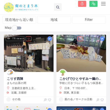
現在地から近い順
地域
Filter
Map
770 views
11 views
こりす西陣
こかげでひとやすみ〜繭の会〜
まちのお茶の間
学校に行きづらい子をもつ保護者の会です
京都府京都市上京区藤木町７９５−５
日本、〒192-0375 東京都八王子市鑓水２丁目２０１３−２
近畿
京都府
関東
東京都
その他
親の会／サークル活動