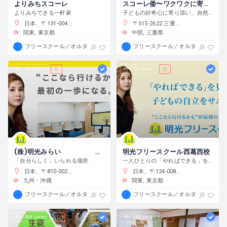
よりみちスコーレ
スコーレ倭〜ワクワクに寄り添う学校〜
よりみちできる一軒家
子どもの好奇心に寄り添い、自然体験と創作活動を通してこの世界の面白さへと導きます。
日本、〒131-0045 東京都墨田区押上２丁目２８−３
〒515-2622 三重県津市白山町中ノ村１３８−４
関東
東京都
中部
三重県
フリースクール／オルタナティブスクール
フリースクール／オルタナティブス
19 views
19 views
(株)明光みらい 明光フリースクール薬院本校
明光フリースクール西葛西校
「自分らしく」いられる場所
一人ひとりの「やればできる」を見つけ、育む
日本、〒810-0022 福岡県福岡市中央区薬院１−１０−６ フォレスト薬院大通り
日本、〒134-0088 東京都江戸川区西葛西６−１０−１４ 正栄ビル
九州・沖縄
関東
東京都
フリースクール／オルタナティブスクール
フリースクール／オルタナティブス
468 views
185 views