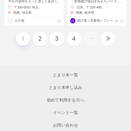
平日の昼間をもっと楽しく面白く！
「冒険遊び場ねずみもちパーク」で自分の責任で自由に遊ぼう
〒330-0061 埼玉県さいたま市浦和区常磐７丁目４−１ 埼玉りそな銀行さいたま研修センター
日本、〒329-4403 栃木県栃木市大平町蔵井２００１−２
関東
埼玉県
関東
栃木県
その他
遊び場（児童館／プレーパーク）
1
2
3
4
とまり木一覧
とまり木申し込み
初めて利用する方へ
イベント一覧
お問い合わせ