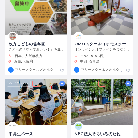
枚方こどもの舎学園
OMOスクール（オモスクール）
こどもの「やってみたい！」を真ん中に、遊び、学び、活動する、わくわくが原動力の学校です。
オンラインとオフラインをつなぐフリースクール
日本、大阪府枚方市渚元町２１−３１
〒921-8151 石川県金沢市窪３丁目１３６−１
近畿
大阪府
中部
石川県
フリースクール／オルタナティブスクール
フリースクール／オルタナティブス
168 views
358 views
中高生ベース
NPO法人そらいろのたね