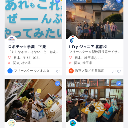
19 views
10 views
ロボテック学園 下栗
I Try ジュニア 北浦和
「やらなきゃいけないこと」はありません。宿題をやるのもよし、自分で目標をたてて取り組むのもよし、なんでもチャレンジできる環境です。
フリースクール型放課後等デイサービス
日本、〒321-0923 栃木県宇都宮市下栗町２２９２−８ 2 階
日本、埼玉県さいたま市浦和区元町２−３４−１０
関東
栃木県
関東
埼玉県
フリースクール／オルタナティブスクール
教室／塾／学童保育
20 views
375 views