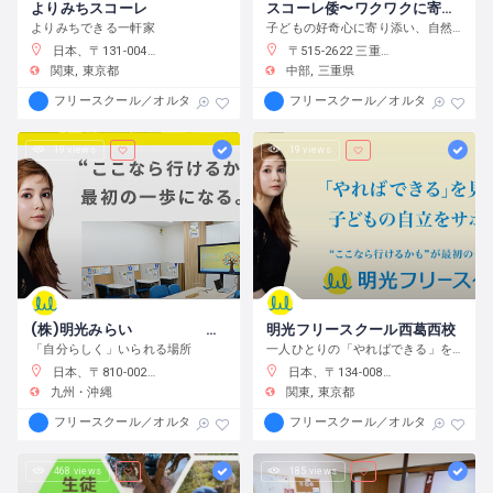
よりみちスコーレ
スコーレ倭〜ワクワクに寄り添う学校〜
よりみちできる一軒家
子どもの好奇心に寄り添い、自然体験と創作活動を通してこの世界の面白さへと導きます。
日本、〒131-0045 東京都墨田区押上２丁目２８−３
〒515-2622 三重県津市白山町中ノ村１３８−４
関東
東京都
中部
三重県
フリースクール／オルタナティブスクール
フリースクール／オルタナティブス
19 views
19 views
(株)明光みらい 明光フリースクール薬院本校
明光フリースクール西葛西校
「自分らしく」いられる場所
一人ひとりの「やればできる」を見つけ、育む
日本、〒810-0022 福岡県福岡市中央区薬院１−１０−６ フォレスト薬院大通り
日本、〒134-0088 東京都江戸川区西葛西６−１０−１４ 正栄ビル
九州・沖縄
関東
東京都
フリースクール／オルタナティブスクール
フリースクール／オルタナティブス
468 views
185 views