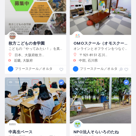
枚方こどもの舎学園
OMOスクール（オモスクール）
こどもの「やってみたい！」を真ん中に、遊び、学び、活動する、わくわくが原動力の学校です。
オンラインとオフラインをつなぐフリースクール
日本、大阪府枚方市渚元町２１−３１
〒921-8151 石川県金沢市窪３丁目１３６−１
近畿
大阪府
中部
石川県
フリースクール／オルタナティブスクール
フリースクール／オルタナティブス
168 views
358 views
中高生ベース
NPO法人そらいろのたね