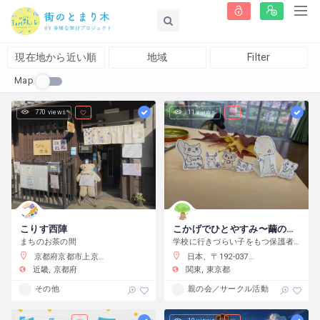
現在地から近い順
地域
Filter
Map
770 views
11 views
こりす西陣
こかげでひとやすみ〜繭の会〜
まちのお茶の間
学校に行きづらい子をもつ保護者の会です
京都府京都市上京区藤木町７９５−５
日本、〒192-0375 東京都八王子市鑓水２丁目２０１３−２
近畿
京都府
関東
東京都
その他
親の会／サークル活動