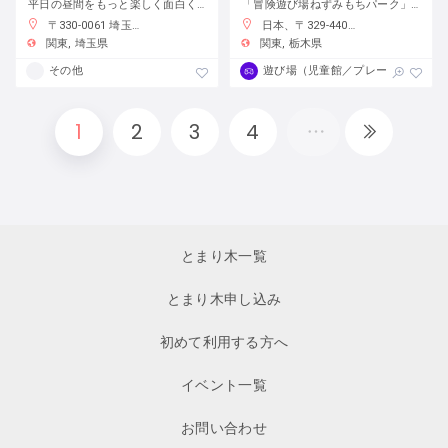
平日の昼間をもっと楽しく面白く！
「冒険遊び場ねずみもちパーク」で自分の責任で自由に遊ぼう
〒330-0061 埼玉県さいたま市浦和区常磐７丁目４−１ 埼玉りそな銀行さいたま研修センター
日本、〒329-4403 栃木県栃木市大平町蔵井２００１−２
関東
埼玉県
関東
栃木県
その他
遊び場（児童館／プレーパーク）
1
2
3
4
とまり木一覧
とまり木申し込み
初めて利用する方へ
イベント一覧
お問い合わせ