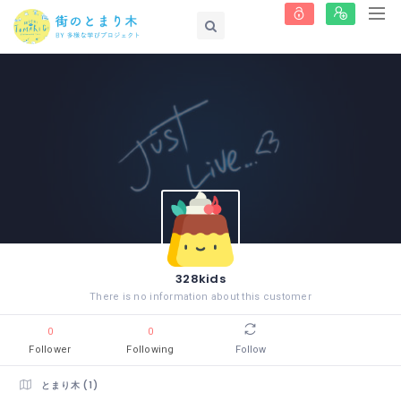
328kids
There is no information about this customer
0
0
Follower
Following
Follow
とまり木 (1)