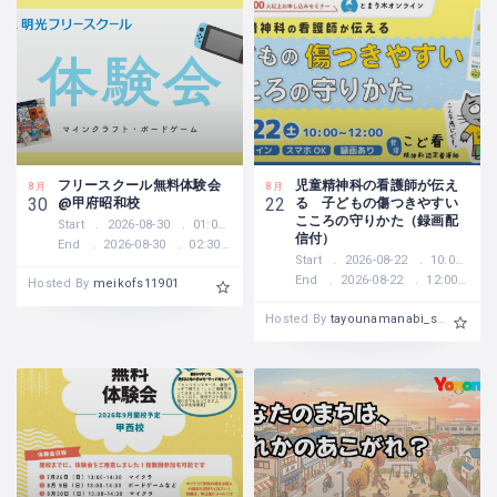
フリースクール無料体験会
児童精神科の看護師が伝え
8月
8月
@甲府昭和校
る 子どもの傷つきやすい
30
22
こころの守りかた（録画配
Start
2026-08-30
01:00 PM
信付）
End
2026-08-30
02:30 PM
Start
2026-08-22
10:00 AM
End
2026-08-22
12:00 PM
Hosted By
meikofs11901
Hosted By
tayounamanabi_suzuki