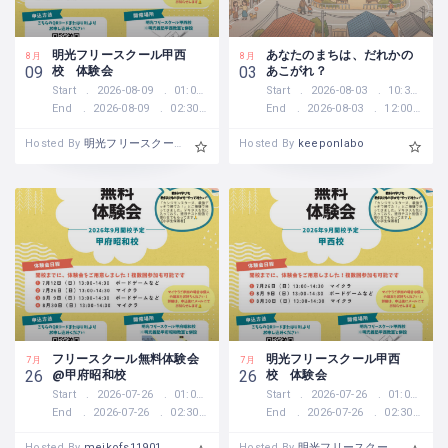
明光フリースクール甲西
あなたのまちは、だれかの
8月
8月
校 体験会
あこがれ？
09
03
Start
2026-08-09
01:00 PM
Start
2026-08-03
10:30 AM
End
2026-08-09
02:30 PM
End
2026-08-03
12:00 PM
Hosted By
明光フリースクール甲西校
Hosted By
keeponlabo
フリースクール無料体験会
明光フリースクール甲西
7月
7月
@甲府昭和校
校 体験会
26
26
Start
2026-07-26
01:00 PM
Start
2026-07-26
01:00 PM
End
2026-07-26
02:30 PM
End
2026-07-26
02:30 PM
Hosted By
meikofs11901
Hosted By
明光フリースクール甲西校