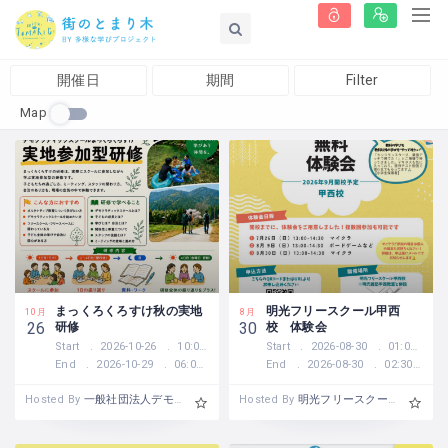
開催日
期間
Filter
Map
まっくろくろすけ秋の実地
明光フリースクール甲西
10月
8月
研修
校 体験会
26
30
Start
2026-10-26
10:00 AM
Start
2026-08-30
01:00 PM
End
2026-10-29
06:00 PM
End
2026-08-30
02:30 PM
Hosted By
一般社団法人デモクラティックスクールまっくろくろすけ
Hosted By
明光フリースクール甲西校