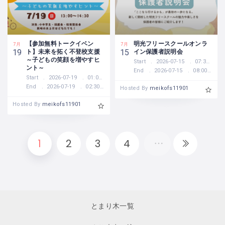
【参加無料トークイベン
明光フリースクールオンラ
7月
7月
ト】未来を拓く不登校支援
イン保護者説明会
19
15
～子どもの笑顔を増やすヒ
Start
2026-07-15
07:30 PM
ント～
End
2026-07-15
08:00 PM
Start
2026-07-19
01:00 PM
End
2026-07-19
02:30 PM
Hosted By
meikofs11901
Hosted By
meikofs11901
1
2
3
4
とまり木一覧