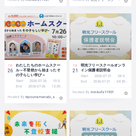
わたしたちのホームスクー
明光フリースクールオンラ
7月
7月
ル～不登校から始まったそ
イン保護者説明会
26
21
の子らしい学び～
Start
2026-07-21
04:00 PM
Start
2026-07-26
10:00 AM
End
2026-07-21
04:30 PM
End
2026-07-26
12:00 PM
Hosted By
meikofs11901
Hosted By
tayounamanabi_suzuki