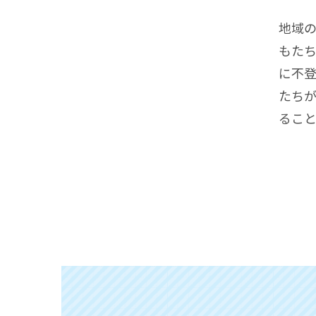
地域
もた
に不
たち
るこ