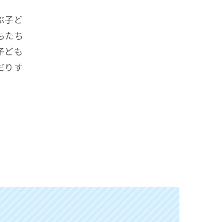
ぶ子ど
もたち
子ども
だりす