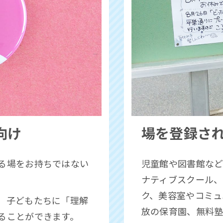
向け
場を登録さ
る場を
お持
ちではない
児童館や図書館な
ナティブスクール、
ク、美容室やコミュ
、子どもたちに「理解
放の保育園、無料塾
ることができます。