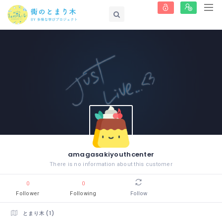
amagasakiyouthcenter
There is no information about this customer
0
0
Follower
Following
Follow
とまり木 (1)