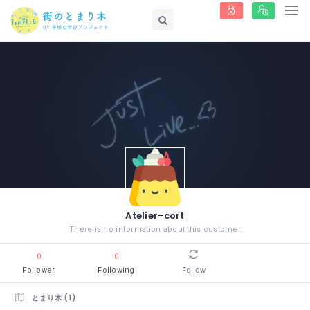
Atelier-cort
There is no information about this customer
0
0
Follower
Following
Follow
とまり木 (1)