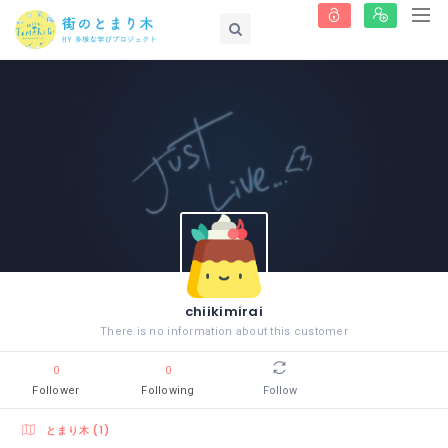
chiikimirai
There is no information about this customer
0
0
Follower
Following
Follow
とまり木 (1)