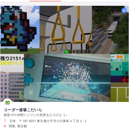
546 views
コーダー道場こだいら
創造×IT×仲間☆ジブンの世界をひろげよう♪
日本、〒187-0031 東京都小平市小川東町４丁目２−１
関東
東京都