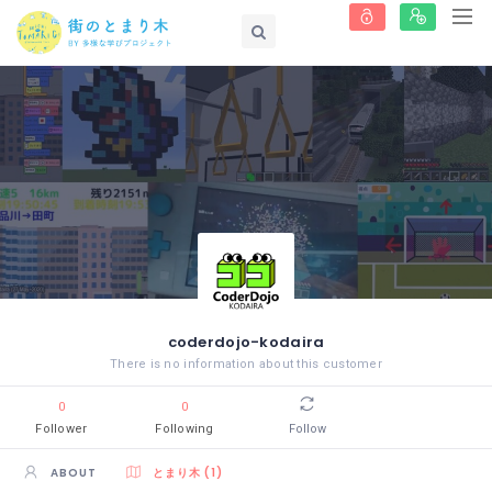
coderdojo-kodaira
There is no information about this customer
0
0
Follower
Following
Follow
ABOUT
とまり木 (1)