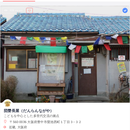
928 views
団欒長屋（だんらんながや）
こどもを中心とした多世代交流の拠点
〒560-0036 大阪府豊中市螢池西町１丁目３−３２
近畿
大阪府