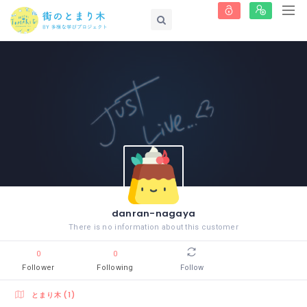
danran-nagaya
There is no information about this customer
0
0
Follower
Following
Follow
とまり木 (1)