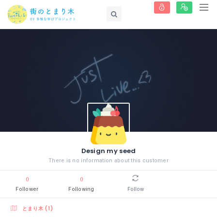
Design my seed
There is no information about this customer
0
0
Follower
Following
Follow
とまり木 (1)