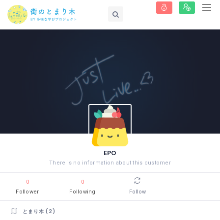
EPO
There is no information about this customer
0
0
Follower
Following
Follow
とまり木 (2)