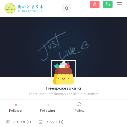
freespacesakura
There is no information about this customer
0
0
Follower
Following
Follow
とまり木 (1)
イベント (1)