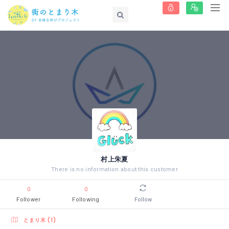
村上朱夏
There is no information about this customer
0
0
Follower
Following
Follow
とまり木 (1)