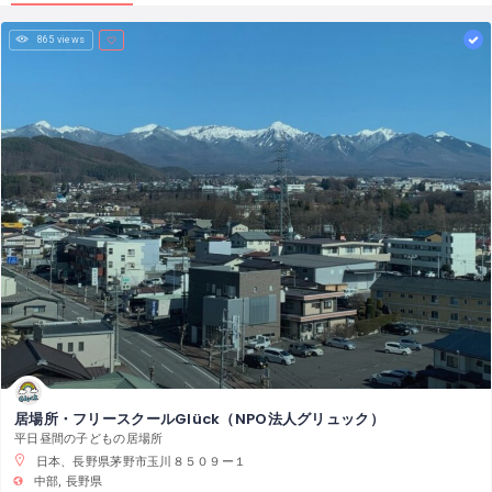
865 views
居場所・フリースクールGlück（NPO法人グリュック）
平日昼間の子どもの居場所
日本、長野県茅野市玉川８５０９ー１
中部
長野県