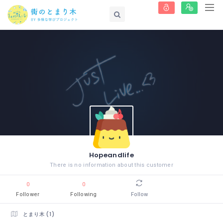
Hopeandlife
There is no information about this customer
0
0
Follower
Following
Follow
とまり木 (1)