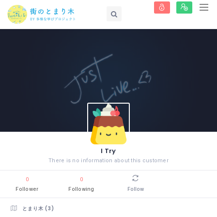
I Try
There is no information about this customer
0
0
Follower
Following
Follow
とまり木 (3)