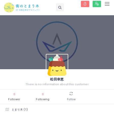
松田幸恵
There is no information about this customer
0
0
Follower
Following
Follow
とまり木 (1)