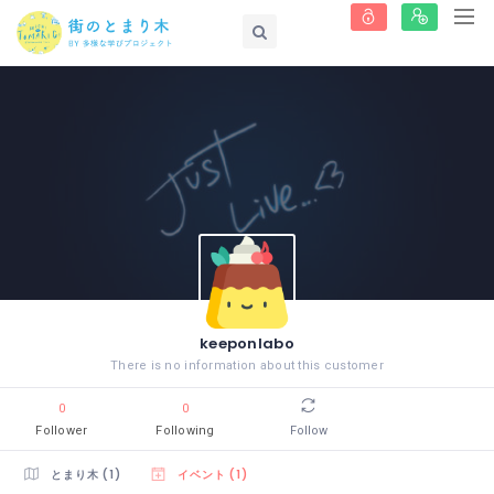
keeponlabo
There is no information about this customer
0
0
Follower
Following
Follow
とまり木 (1)
イベント (1)