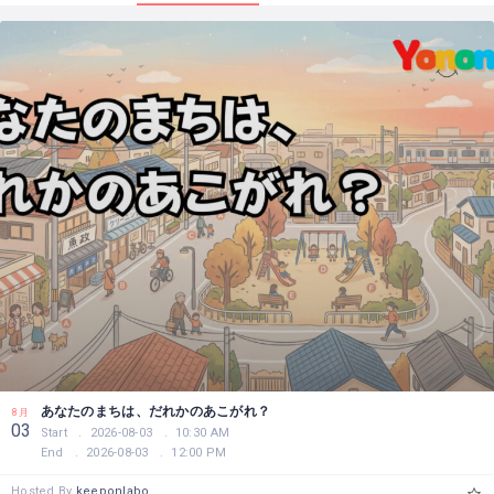
あなたのまちは、だれかのあこがれ？
8月
03
Start
2026-08-03
10:30 AM
End
2026-08-03
12:00 PM
Hosted By
keeponlabo