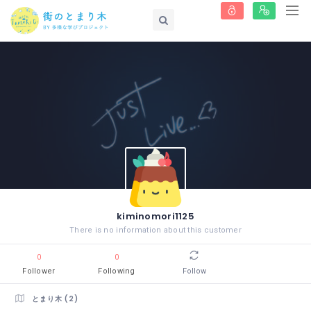
kiminomori1125
There is no information about this customer
0
0
Follower
Following
Follow
とまり木 (2)