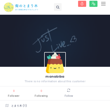
manabiba
There is no information about this customer
0
0
Follower
Following
Follow
とまり木 (1)