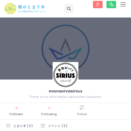
manavivasirius
There is no information about this customer
0
0
Follower
Following
Follow
とまり木 (2)
イベント (2)