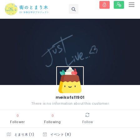
meikofs11901
There is no information about this customer
0
0
Follower
Following
Follow
とまり木 (1)
イベント (8)