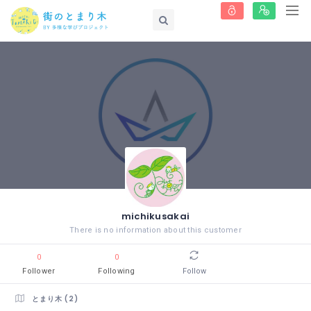
michikusakai
There is no information about this customer
0
0
Follower
Following
Follow
とまり木 (2)