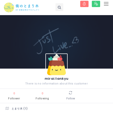
mirai.tankyu
There is no information about this customer
0
0
Follower
Following
Follow
とまり木 (1)