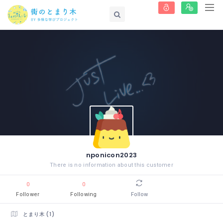
nponicon2023
There is no information about this customer
0
0
Follower
Following
Follow
とまり木 (1)