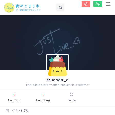
shimada_a
There is no information about this customer
0
0
Follower
Following
Follow
イベント (3)