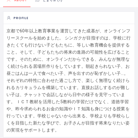
ABOUT
とまり木 (1)
PROFILE
京都で60年以上教育事業を運営してきた成基が、オンラインフ
リースクールを始めました。 シンガクが目指すのは、学校に行
きたくても行けない子どもたちに、等しい教育機会を提供する
こと。そして、子どもたちの将来の進路の可能性を広げること
です。そのために、オンラインだからできる、みんなが無理な
く続けられる居場所作りをしています。朝起きられない子、お
昼ごはんは一人で食べたい子、声を出すのが恥ずかしい子…。
それぞれの特性に合わせた過ごし方で、楽しく無理なく続けら
れるカリキュラムを構築しています。直接お話しするのが難し
い子は、チャットで会話しながら日中の様子を見守っていま
す。 ＩＣＴ教材を活用した5教科の学習だけでなく、道徳学習
や、昨今求められるお金の知識やＩＴ知識も身につける授業を
行っています。学校じゃないから出来る、学校よりも学校らし
くを目指した新たな学びで、お子さんが目指す将来なりたい姿
の実現をサポートします。