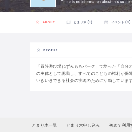
There is no information about this custo
ABOUT
とまり木 (1)
イベント (3)
PROFILE
「冒険遊び場ねずみもちパーク」で培った「自分
の主体として認識し、すべてのこどもの権利が保
いきいきできる社会の実現のために活動していま
とまり木一覧
とまり木申し込み
初めて利用