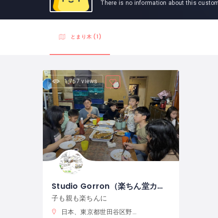
There is no information about this custo
とまり木 (1)
1,757 views
Studio Gorron（楽ちん堂カフェ）
子も親も楽ちんに
日本、東京都世田谷区野毛２−２８−２３