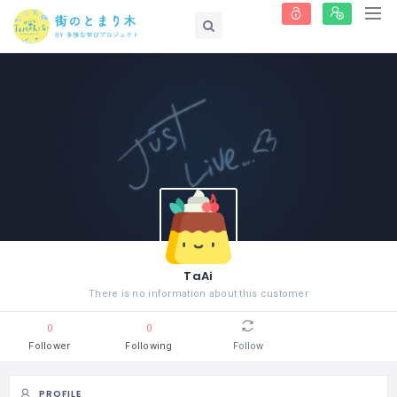
TaAi
There is no information about this customer
0
0
Follower
Following
Follow
PROFILE