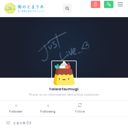
taiwatsumugi
There is no information about this customer
0
0
Follower
Following
Follow
とまり木 (1)